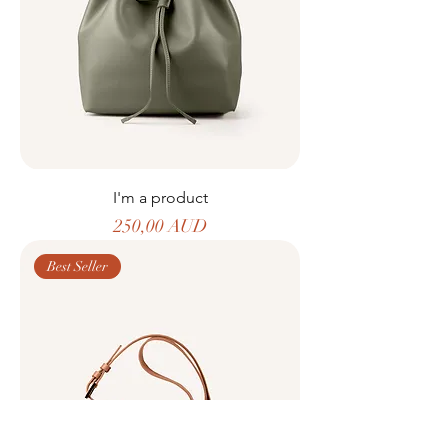
I'm a product
Precio
250,00 AUD
Best Seller