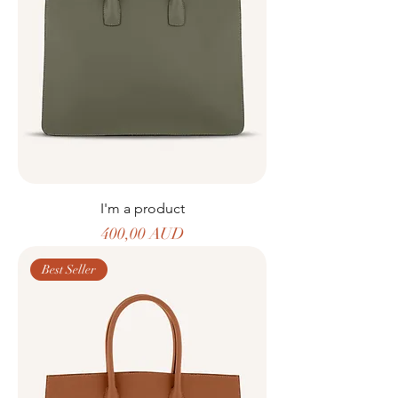
I'm a product
Precio
400,00 AUD
Best Seller