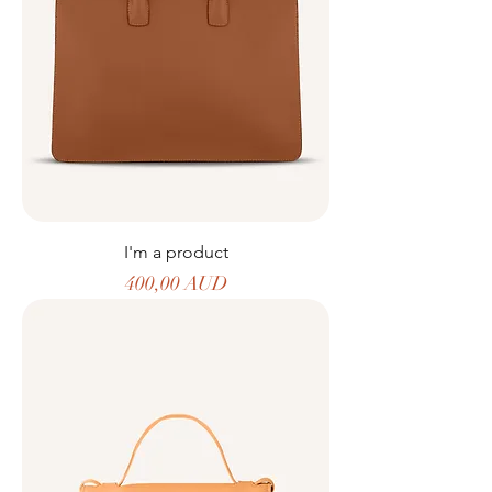
I'm a product
Precio
400,00 AUD