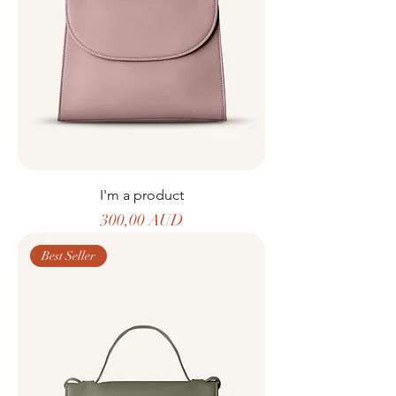
I'm a product
Precio
300,00 AUD
Best Seller