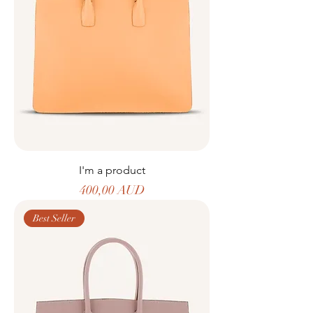
I'm a product
Precio
400,00 AUD
Best Seller